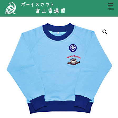
コ
ン
テ
ン
ツ
へ
移
動