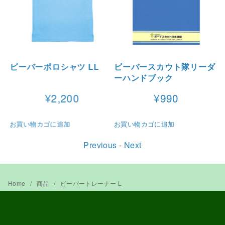
ビーバーポロシャツ LL
ビーバースカウト隊リーダ
ーハンドブック
¥
2,200
¥
990
お買い物カゴに追加
お買い物カゴに追加
お
Previous
-
Next
Home
商品
ビーバートレーナー L