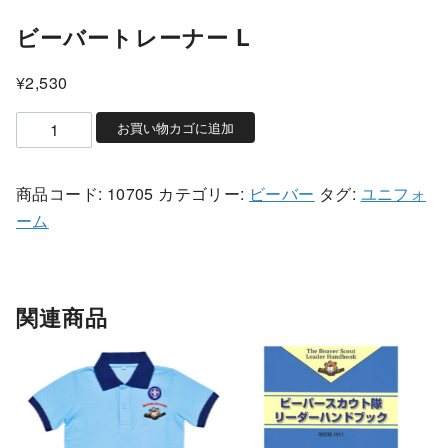
ビーバートレーナー L
¥
2,530
ビ
お買い物カゴに追加
ー
バ
商品コード:
10705
カテゴリー:
ビーバー
タグ:
ユニフォ
ー
ーム
ト
レ
ー
関連商品
ナ
ー
L
個