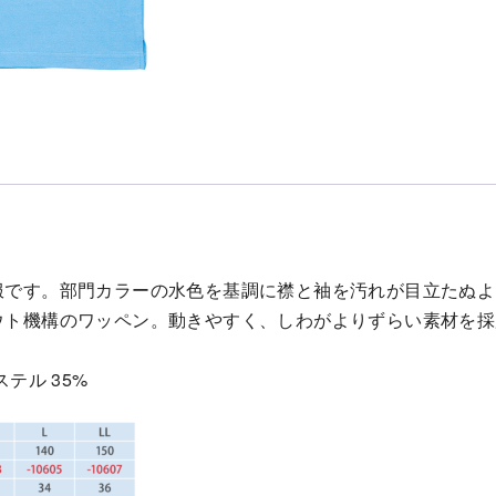
ツ
L
個
服です。部門カラーの水色を基調に襟と袖を汚れが目立たぬよ
ウト機構のワッペン。動きやすく、しわがよりずらい素材を採
テル 35%