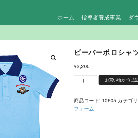
ホーム
指導者養成事業
ダ
ビーバーポロシャツ
¥
2,200
ビ
お買い物カゴに追
ー
バ
商品コード:
10605
カテゴリ
ー
フォーム
ポ
ロ
シ
ャ