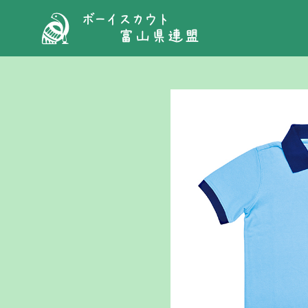
コ
ン
テ
ン
ツ
へ
移
動